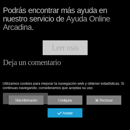
Podrás encontrar más ayuda en
nuestro servicio de
Ayuda Online
Arcadina
.
Leer más
Deja un comentario
Utilizamos cookies para mejorar la navegación web y obtener estadísticas. Si
continuas navegando, consideramos que aceptas su uso.
Ver siguiente
Más información
Configurar
Rechazar
Aceptar